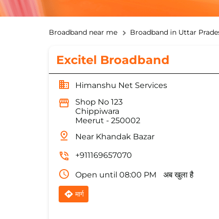
Broadband near me
Broadband in Uttar Prade
Excitel Broadband
Himanshu Net Services
Shop No 123
Chippiwara
Meerut
-
250002
Near Khandak Bazar
+911169657070
Open until 08:00 PM
अब खुला है
मार्ग