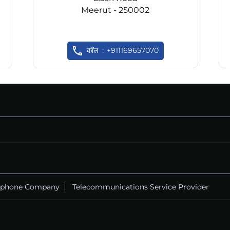
Meerut - 250002
कॉल
+911169657070
ephone Company
Telecommunications Service Provider