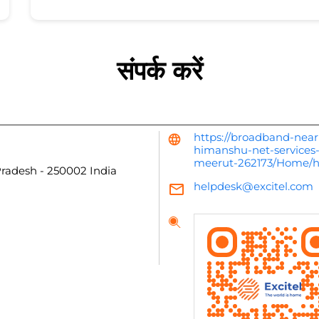
संपर्क करें
https://broadband-near
himanshu-net-services-
meerut-262173/Home/h
Pradesh
-
250002
India
helpdesk@excitel.com