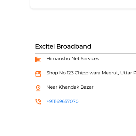
Excitel Broadband
Himanshu Net Services
Shop No 123
Chippiwara
Meerut, Uttar 
Near Khandak Bazar
+911169657070