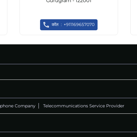
Gurugram - 122001
कॉल
+911169657070
ephone Company
Telecommunications Service Provider