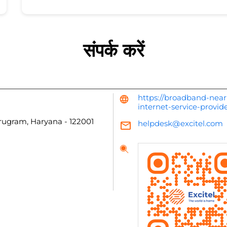
संपर्क करें
https://broadband-near
internet-service-provi
rugram, Haryana
-
122001
helpdesk@excitel.com