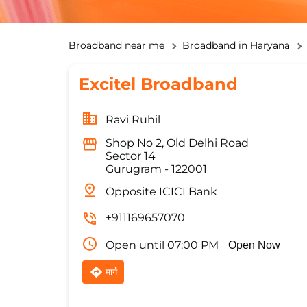
Broadband near me
Broadband in Haryana
Excitel Broadband
Ravi Ruhil
Shop No 2, Old Delhi Road
Sector 14
Gurugram
-
122001
Opposite ICICI Bank
+911169657070
Open until 07:00 PM
Open Now
मार्ग