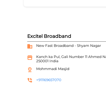
Excitel Broadband
New Fast Broadband - Shyam Nagar
Kanch ka Pul, Gali Number 11
Ahmed N
250001
India
Mohmmadi Masjid
+911169657070