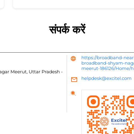
संपर्क करें
https://broadband-near
broadband-shyam-nagar
meerut-186126/Home/h
agar
Meerut, Uttar Pradesh
-
helpdesk@excitel.com