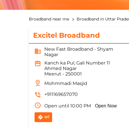
Broadband near me
Broadband in Uttar Prade
Excitel Broadband
New Fast Broadband - Shyam
Nagar
Kanch ka Pul, Gali Number 11
Ahmed Nagar
Meerut
-
250001
Mohmmadi Masjid
+911169657070
Open until 10:00 PM
Open Now
मार्ग