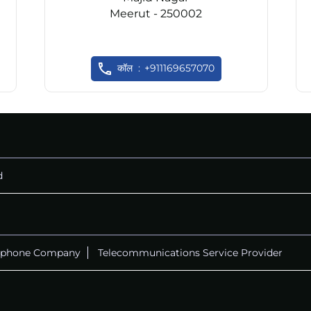
Meerut - 250002
कॉल
+911169657070
d
ephone Company
Telecommunications Service Provider