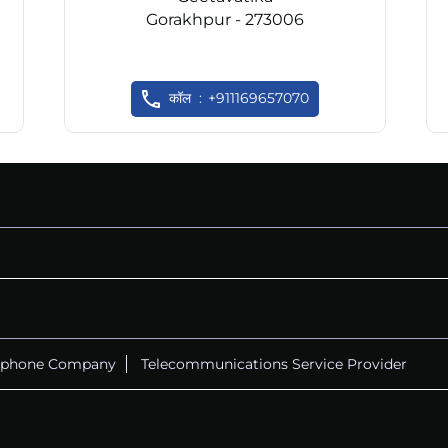
Gorakhpur - 273006
कॉल
+911169657070
ephone Company
Telecommunications Service Provider