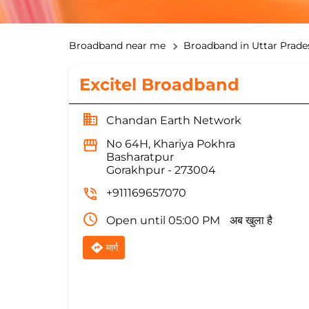
Broadband near me
Broadband in Uttar Prade
Excitel Broadband
Chandan Earth Network
No 64H, Khariya Pokhra
Basharatpur
Gorakhpur
-
273004
+911169657070
Open until 05:00 PM
अब खुला है
मार्ग