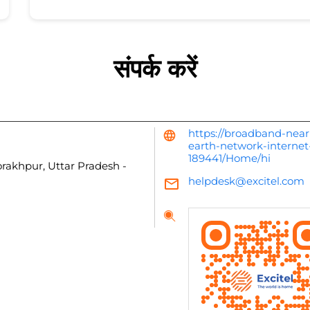
संपर्क करें
https://broadband-nea
earth-network-internet
189441/Home/hi
rakhpur, Uttar Pradesh
-
helpdesk@excitel.com