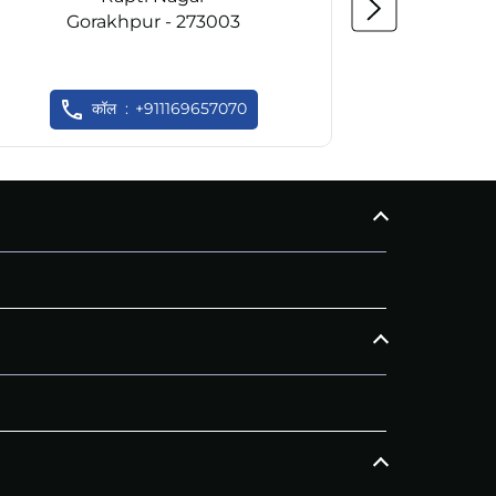
Gorakhpur - 273003
Go
कॉल
+911169657070