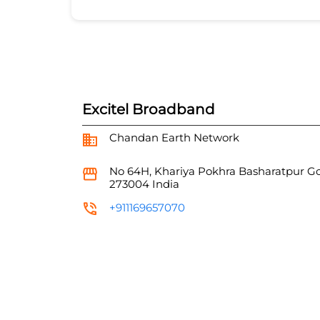
Excitel Broadband
Chandan Earth Network
No 64H, Khariya Pokhra
Basharatpur
Go
273004
India
+911169657070