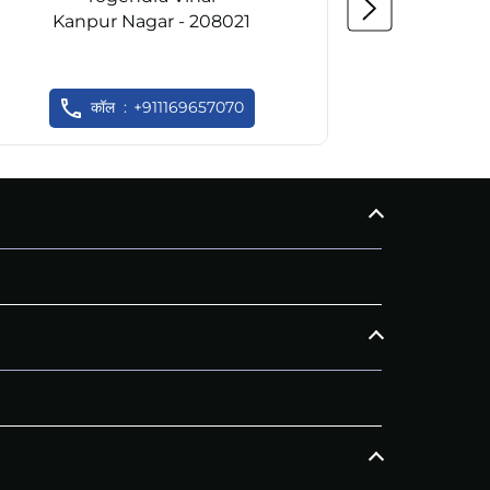
Kanpur Nagar - 208021
Kanp
कॉल
+911169657070