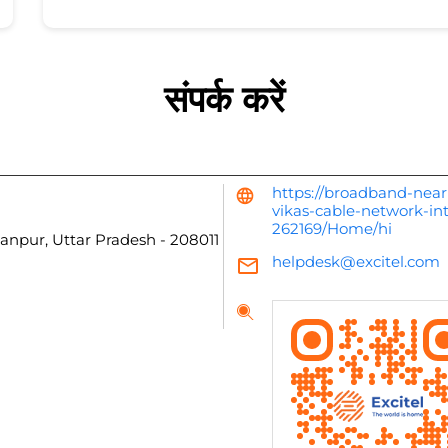
संपर्क करें
https://broadband-near
vikas-cable-network-in
262169/Home/hi
anpur, Uttar Pradesh
-
208011
helpdesk@excitel.com