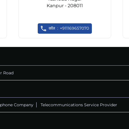
Kanpur - 208011
कॉल
+911169657070
r Road
ephone Company
Telecommunications Service Provider