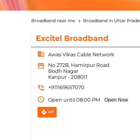
Broadband near me
Broadband in Uttar Prade
Excitel Broadband
Awas Vikas Cable Network
No 272B, Hamirpur Road
Bodh Nagar
Kanpur
-
208011
+911169657070
Open until 08:00 PM
Open Now
मार्ग