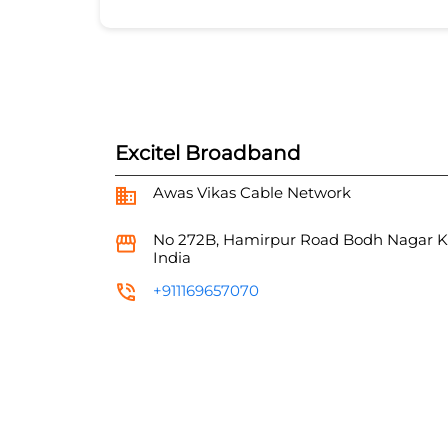
Excitel Broadband
Awas Vikas Cable Network
No 272B, Hamirpur Road
Bodh Nagar
K
India
+911169657070