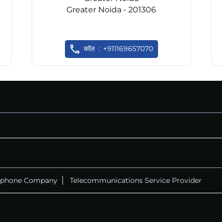
Greater Noida - 201306
कॉल
+911169657070
ephone Company
Telecommunications Service Provider