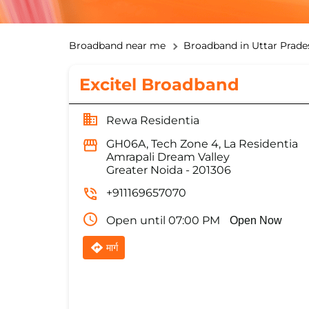
Broadband near me
Broadband in Uttar Prade
Excitel Broadband
Rewa Residentia
GH06A, Tech Zone 4, La Residentia
Amrapali Dream Valley
Greater Noida
-
201306
+911169657070
Open until 07:00 PM
Open Now
मार्ग