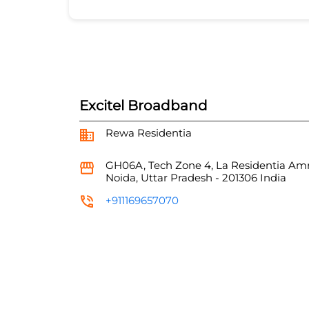
Excitel Broadband
Rewa Residentia
GH06A, Tech Zone 4, La Residentia
Amr
Noida, Uttar Pradesh
-
201306
India
+911169657070