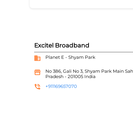
Excitel Broadband
Planet E - Shyam Park
No 386, Gali No 3, Shyam Park Main
Sah
Pradesh
-
201005
India
+911169657070