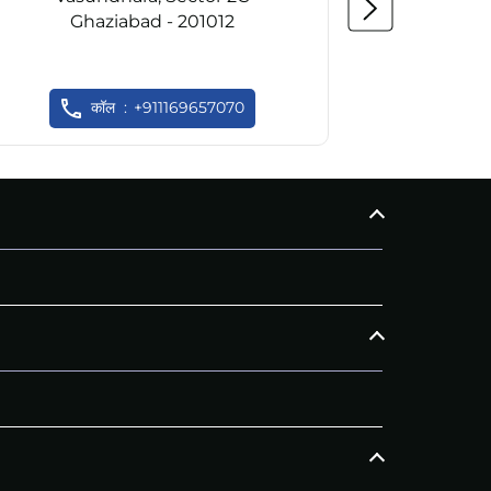
Ghaziabad - 201012
Gh
कॉल
+911169657070