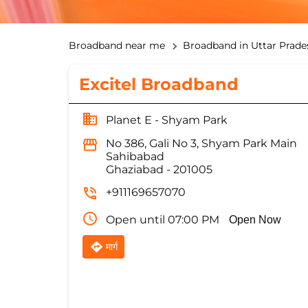
Broadband near me
Broadband in Uttar Prade
Excitel Broadband
Planet E - Shyam Park
No 386, Gali No 3, Shyam Park Main
Sahibabad
Ghaziabad
-
201005
+911169657070
Open until 07:00 PM
Open Now
मार्ग