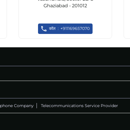
Ghaziabad - 201012
कॉल
+911169657070
ephone Company
Telecommunications Service Provider