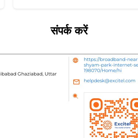
संपर्क करें
https://broadband-near
shyam-park-internet-se
198070/Home/hi
ibabad
Ghaziabad, Uttar
helpdesk@excitel.com