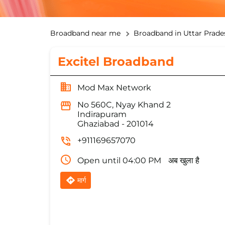
Broadband near me
Broadband in Uttar Prade
Excitel Broadband
Mod Max Network
No 560C, Nyay Khand 2
Indirapuram
Ghaziabad
-
201014
+911169657070
Open until 04:00 PM
अब खुला है
मार्ग