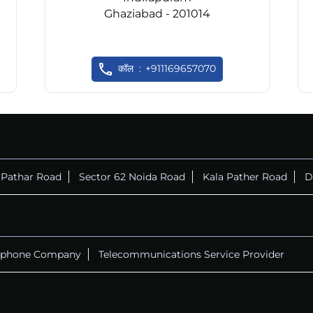
Ghaziabad - 201014
कॉल
+911169657070
 Pathar Road
Sector 62 Noida Road
Kala Pather Road
D
ephone Company
Telecommunications Service Provider