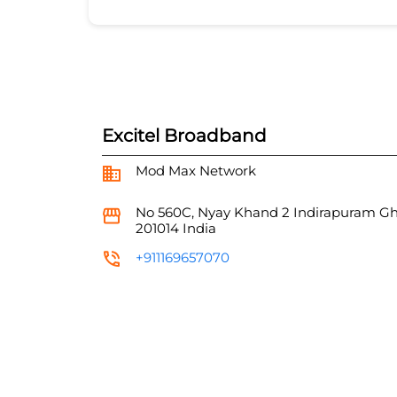
Excitel Broadband
Mod Max Network
No 560C, Nyay Khand 2
Indirapuram
Gh
201014
India
+911169657070