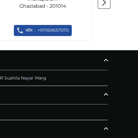
Ghaziabad - 201014
Gh
कॉल
+911169657070
R Sushila Nayar Marg