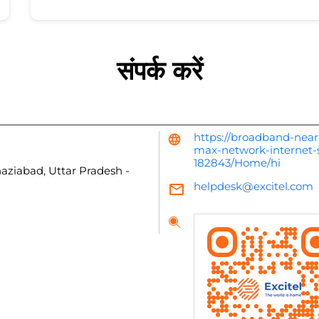
संपर्क करें
https://broadband-nea
max-network-internet-
182843/Home/hi
aziabad, Uttar Pradesh
-
helpdesk@excitel.com