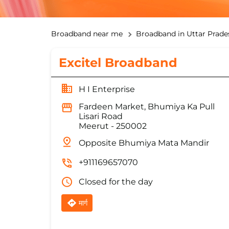
Broadband near me
Broadband in Uttar Prade
Excitel Broadband
H I Enterprise
Fardeen Market, Bhumiya Ka Pull
Lisari Road
Meerut
-
250002
Opposite Bhumiya Mata Mandir
+911169657070
Closed for the day
मार्ग