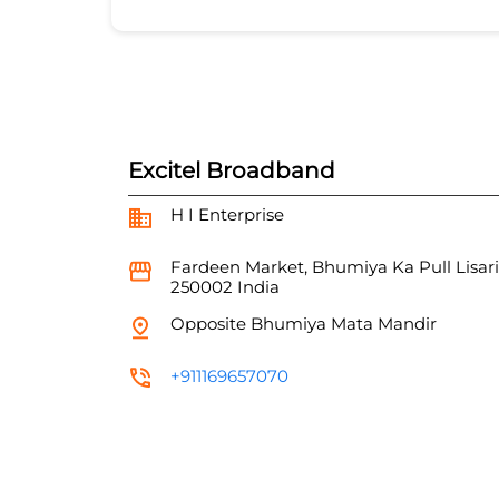
Excitel Broadband
H I Enterprise
Fardeen Market, Bhumiya Ka Pull
Lisar
250002
India
Opposite Bhumiya Mata Mandir
+911169657070