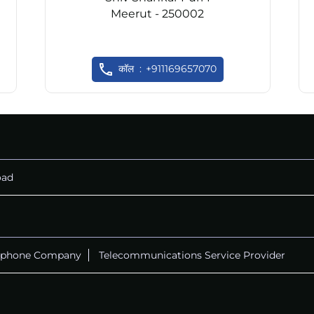
Meerut - 250002
कॉल
+911169657070
oad
ephone Company
Telecommunications Service Provider